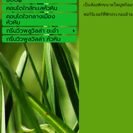
เป็นห้องพักขนาดใหญ่พร้อมฟ
คอนโดใกล้ทะเลหัวหิน
คอนโดใจกลางเมือง
ฟอร์นิเจอร์ที่พักประกอบด้ว
หัวหิน
- ตู้เย็นขน
กรีนวิวพลูวิลล่า ชะอำ
- แอร์ขนาด 
กรีนวิวพูลวิลล่า หัวหิน
- เครื่องทำ
- ตู้เสื้อผ
- โต๊ะเครื
- โต๊ะวา
- เตียงขนาด6ฟุต
- โซฟาสำหรั
- สัญญาณ 
- ผ้าขนหน
- สบู่,ย