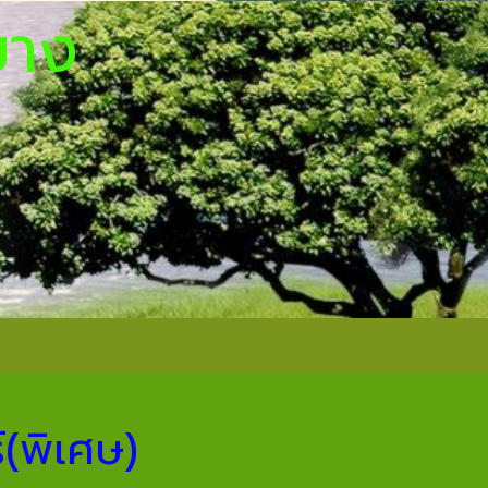
์ท ท่ายาง
หัวหิน
(พิเศษ)