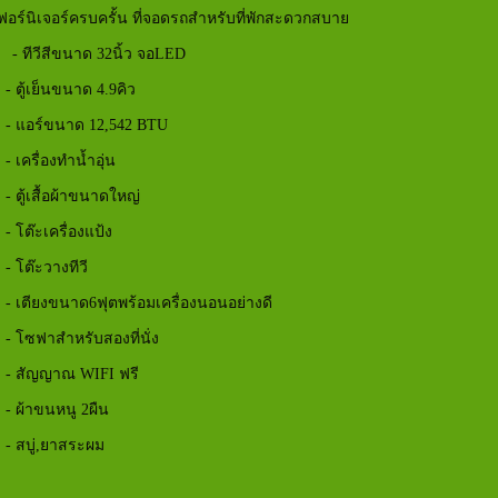
อร์นิเจอร์ครบครั้น ที่จอดรถสำหรับที่พักสะดวกสบาย
ย - ทีวีสีขนาด 32นิ้ว จอLED
าด 4.9คิว
12,542 BTU
น้ำอุ่น
้าขนาดใหญ่
่องแป้ง
งทีวี
พร้อมเครื่องนอนอย่างดี
บสองที่นั่ง
WIFI ฟรี
ู 2ผืน
าสระผม